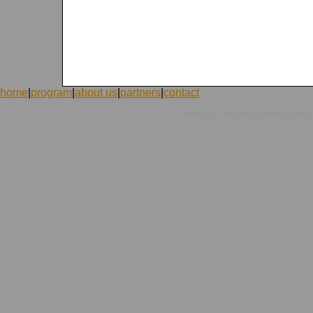
home
|
program
|
about us
|
partners
|
contact
|
|
©1998-2026 ICVolunteers
system
mcart