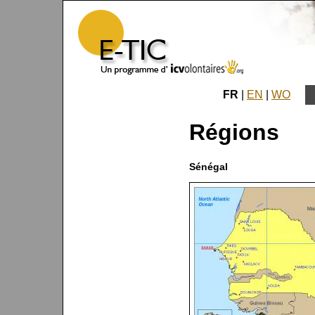
FR
|
EN
|
WO
Régions
Sénégal