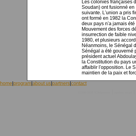
Les colonies françaises 
Soudan) ont fusionné en 
suivante. L'union a pris
ont formé en 1982 la Con
deux pays n'a jamais été 
Mouvement des forces d
insurrection de faible n
1980, et plusieurs accord
Néanmoins, le Sénégal de
Sénégal a été gouverné pa
président actuel Abdoulay
la Constitution du pays u
affaiblir l'opposition. L
maintien de la paix et for
home
|
program
|
about us
|
partners
|
contact
|
|
©1998-2026 ICVolunteers
system
mcart