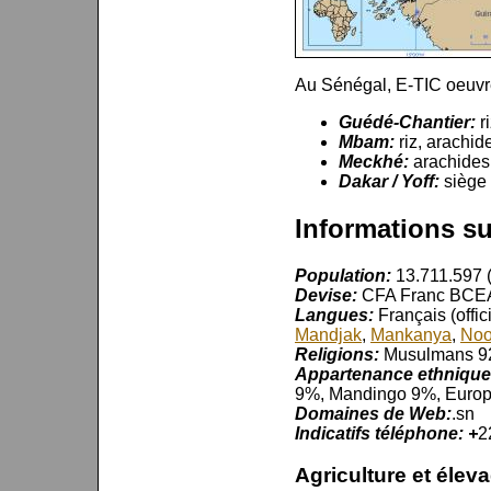
Au Sénégal, E-TIC oeuvr
Guédé-Chantier:
r
Mbam:
riz, arachi
Meckhé:
arachides
Dakar / Yoff:
siège 
Informations su
Population:
13.711.597 (
Devise:
CFA Franc BCE
Langues:
Français (offic
Mandjak
,
Mankanya
,
No
Religions:
Musulmans 92
Appartenance ethniqu
9%, Mandingo 9%, Europ
Domaines de Web:
.sn
Indicatifs téléphone: +
2
Agriculture et élev