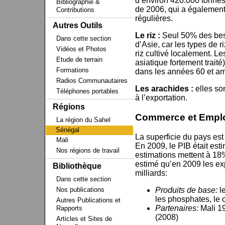
d’environ 420.000 tonne
Bibliographie &
de 2006, qui a également
Contributions
régulières.
Autres Outils
Le riz :
Seul 50% des beso
Dans cette section
d’Asie, car les types de r
Vidéos et Photos
riz cultivé localement. Le
Etude de terrain
asiatique fortement trait
Formations
dans les années 60 et a
Radios Communautaires
Les arachides :
elles so
Téléphones portables
à l’exportation.
Régions
Commerce et Empl
La région du Sahel
Sénégal
La superficie du pays es
Mali
En 2009, le PIB était esti
Nos régions de travail
estimations mettent à 18%)
estimé qu’en 2009 les exp
Bibliothèque
milliards:
Dans cette section
Produits de base:
l
Nos publications
les phosphates, le 
Autres Publications et
Partenaires:
Mali 1
Rapports
(2008)
Articles et Sites de