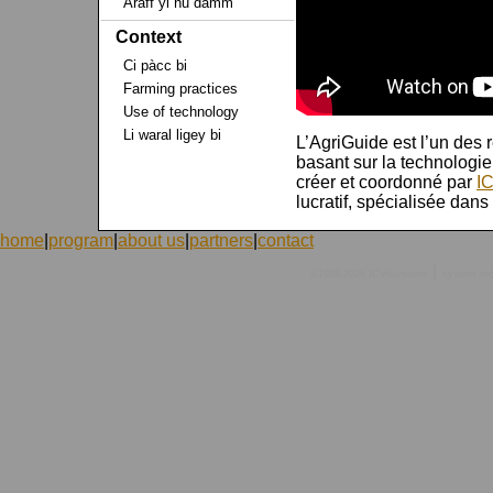
Araff yi ňu dàmm
Context
Ci pàcc bi
Farming practices
Use of technology
Li waral ligey bi
L’AgriGuide est l’un des 
basant sur la technologie
créer et coordonné par
IC
lucratif, spécialisée dan
home
|
program
|
about us
|
partners
|
contact
|
©1998-2026 ICVolunteers
system
mc