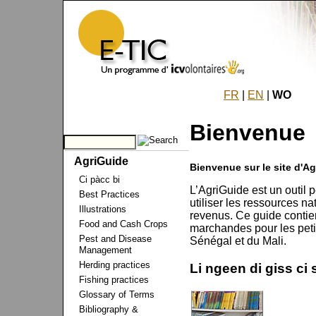
FR
|
EN
|
WO
Bienvenue
AgriGuide
Bienvenue sur le site d'A
Ci pàcc bi
L’AgriGuide est un outil
Best Practices
utiliser les ressources n
Illustrations
revenus. Ce guide contien
Food and Cash Crops
marchandes pour les petit
Pest and Disease
Sénégal et du Mali.
Management
Herding practices
Li ngeen di giss ci s
Fishing practices
Glossary of Terms
Bibliography &