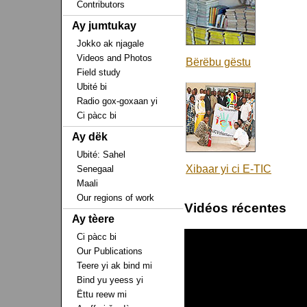
Contributors
Ay jumtukay
Jokko ak njagale
Videos and Photos
Bërëbu gëstu
Field study
Ubité bi
Radio gox-goxaan yi
Ci pàcc bi
Ay dëk
Ubité: Sahel
Xibaar yi ci E-TIC
Senegaal
Maali
Our regions of work
Vidéos récentes
Ay tèere
Ci pàcc bi
Our Publications
Teere yi ak bind mi
Bind yu yeess yi
Ëttu reew mi