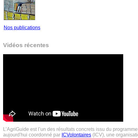
Nos publications
Vidéos récentes
L’AgriGuide est l’un des résultats concrets issu du programm
aujourd'hui coordonné par
ICVolontaires
(ICV), une organisati