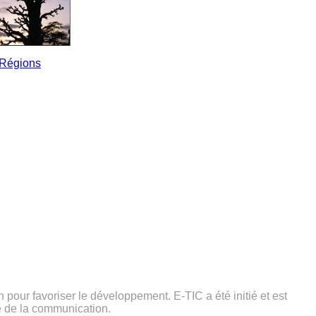
Régions
on pour favoriser le développement. E-TIC a été initié et est
ne de la communication.